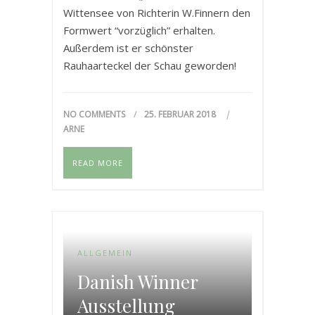
Wittensee von Richterin W.Finnern den
Formwert “vorzüglich” erhalten.
Außerdem ist er schönster
Rauhaarteckel der Schau geworden!
Wir freuen uns über dieses Ergebnis
und eine rundum schöne Schau der
NO COMMENTS
25. FEBRUAR 2018
Gruppe Kiel. www.teckelklub-
ARNE
kiel.de
READ MORE
ALLGEMEIN
Danish Winner
Ausstellung