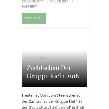
NO COMMENTS
17. JUNI 2018
zu beantragen! Am verrücktesten
HARRIBERT
jedoch ist die mit…
READ MORE
ZUCHTSCHAU
Zuchtschau Der
Gruppe Kiel 1 2018
Heute hat Odin vom Steenacker auf
der Zuchtschau der Gruppe Kiel 1 in
der Gaststätte „Schützenhof“ in Groß