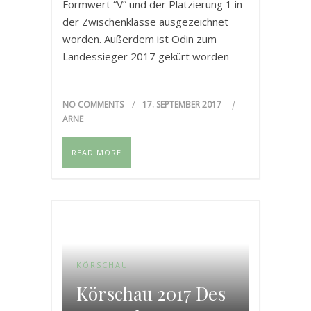
Formwert “V” und der Platzierung 1 in
der Zwischenklasse ausgezeichnet
worden. Außerdem ist Odin zum
Landessieger 2017 gekürt worden
und im Anschluss dazu schönster
Rauhaarteckel der Austellung
NO COMMENTS
17. SEPTEMBER 2017
geworden.
ARNE
READ MORE
KÖRSCHAU
Körschau 2017 Des