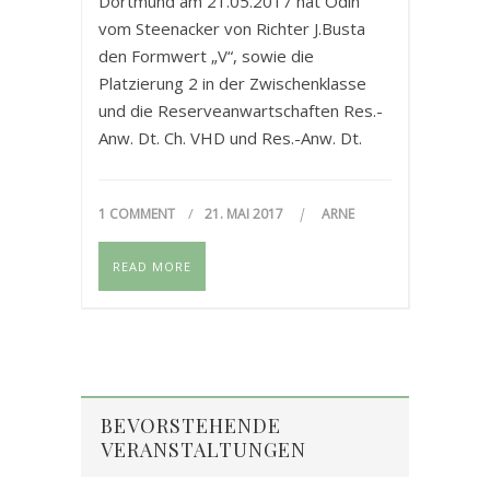
Dortmund am 21.05.2017 hat Odin
vom Steenacker von Richter J.Busta
den Formwert „V“, sowie die
Platzierung 2 in der Zwischenklasse
und die Reserveanwartschaften Res.-
Anw. Dt. Ch. VHD und Res.-Anw. Dt.
CH. DTK erhalten.
1 COMMENT
21. MAI 2017
ARNE
READ MORE
BEVORSTEHENDE
VERANSTALTUNGEN