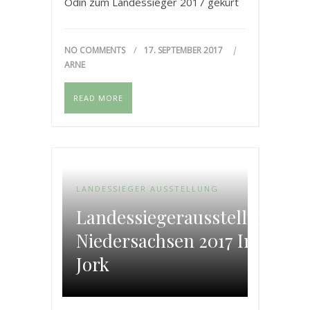
Odin zum Landessieger 2017 gekürt
worden und im Anschluss dazu
schönster Rauhaarteckel der
NO COMMENTS
17. SEPTEMBER 2017
Austellung geworden.
ARNE
READ MORE
LANDESSIEGER AUSSTELLUNG
Landessiegerausstellung
Niedersachsen 2017 In
Jork