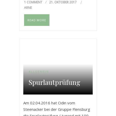
1 COMMENT
21. OKTOBER 2017
verdiente sich dabei 100. Punkte und
ARNE
den Tagessieg.
READ MORE
ALLGEMEIN
Spurlautprüfung
Am 02.04.2016 hat Odin vom
Steenacker bei der Gruppe Flensburg
die Spurlautprüfung / Jugend mit 100