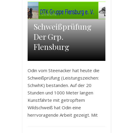
ALLGEMEIN
Schweißprüfung
Der Grp.
Flensburg
Odin vom Steenacker hat heute die
Schweißprüfung (Leistungszeichen:
SchwhK) bestanden. Auf der 20
Stunden und 1000 Meter langen
Kunstfährte mit getropftem
Wildschweiß hat Odin eine
herrvoragende Arbeit gezeigt. Mit
gutem Tempo brachte er seinen
Führer ordentlich zum Schwitzen und